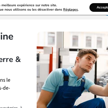
a meilleure expérience sur notre site.
Accept
Activités Du Plombier
Recherche
ue nous utilisons ou les désactiver dans
Réglages
.
ine
erre &
ns le
s-de-
uyauteries à